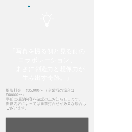
「写真を撮る側と見る側の
コラボレーション、
まさに創造力と想像力が
生み出す奇跡。」
撮影料金 ¥35,000〜 （企業様の場合は
¥60000〜）
事前に撮影内容を確認の上お知らせします。
撮影内容によっては事前打合せが必要な場合も
ございます。