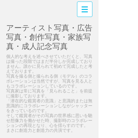
アーティスト写真・広告
写真・創作写真・家族写
真・成人記念写真
個人的な考えを述べさせていただくと、写真
は撮った段階ではまだ半分しか完成しており
ません。誰かに見られて初めて完成したと考
えております。
写真を撮る側と撮られる側（モデル）のコラ
ボレーションは当然ですが、写真を見る人と
もコラボレーションしているのです。
写真家は常に写真を「見られること」を前提
に撮影しております。
「潜在的な鑑賞者の意識」と意識的または無
意識的にコラボレーションしながシャッター
をきっているのです。
そして鑑賞者がその写真の世界感に思いを馳
せ想像力を働かせた時、撮影時のコラボレー
ションの再現となり、心を揺らすのです。
まさに創造力と創造力の共演です。