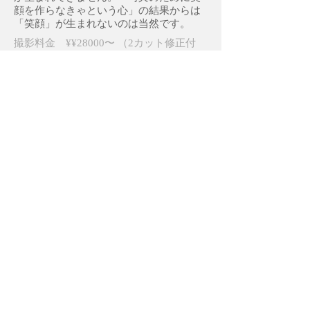
顔を作らなきゃという心」の結果からは
「笑顔」が生まれないのは当然です。
撮影料金 ¥¥28000〜 （2カット修正付
き）
追加１カット ¥5000〜
屋外撮影 要相談
詳しい料金表はこちら
＜ヨシカネナオヤ写真スタジオ＞