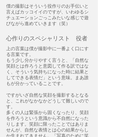
僕の撮影はそういう役作りのお手伝いと
言えばカッコイイのですが、いわゆるシ
チュエーションごっこみたいな感じで遊
びながら進めていきます（笑）
心作りのスペシャリスト 役者
上の言葉は僕が撮影中に一番よく口にす
る言葉です。
もう少し分かりやすく言うと、「自然な
笑顔とは作ろうと意図して作る訳ではな
く、そういう気持ちになった時に結果と
してできる表情だ」という意味。まあ誰
もが分かっていることです。
ですがいざ自然な笑顔を撮影するとなる
と、これがなかなかどうして難しいので
す。
多くの人は緊張から固くなったり、笑顔
を作ろうという意識から不自然になった
りします。笑顔に限ったことではありま
せんが、自然な表情とは心の結果からし
か生まれてきません。「写真のために笑