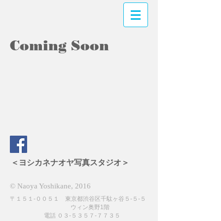
​Coming Soon
＜ヨシカネナオヤ写真スタジオ＞
© Naoya Yoshikane, 2016
〒１５１-００５１ 東京都渋谷区千駄ヶ谷５-５-５
ウィン奥野1階
電話 ０３-５３５７-７７３５